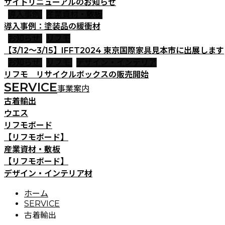
サイトリニューアルのお知らせ
導入事例
産業資材・敷板
導入事例：塗装品の緩衝材
お知らせ
リフモ
【3/12～3/15】IFFT2024 東京国際家具見本市に出展します
お知らせ
リフモ
デザイン・インテリア
リフモ リサイクルボックスの販売開始
SERVICE
事業案内
古着輸出
ウエス
リフモボード
【リフモボード】
産業資材・敷板
【リフモボード】
デザイン・インテリア材
ホーム
SERVICE
古着輸出