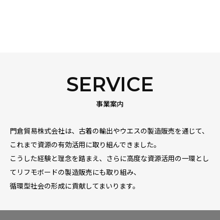
リ
デ
ュ
ー
ス
、
リ
ユ
ー
ス
、
リ
サ
イ
ク
ル
。
SERVICE
事業案内
門倉貿易株式会社は、古着の輸出やウエスの製造販売を通じて、
これまで資源の有効活用に取り組んできました。
こうした経験と理念を踏まえ、さらに高度な資源活用の一環とし
てリフモボードの製造販売にも取り組み、
循環型社会の形成に貢献してまいります。