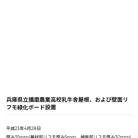
兵庫県立播磨農業高校乳牛舎屋根、および壁面リ
フモ緑化ボード設置
平成23年4月28日
厚み35mm(基材部リフモ厚み5mm、植栽部リフモ厚み30mm)